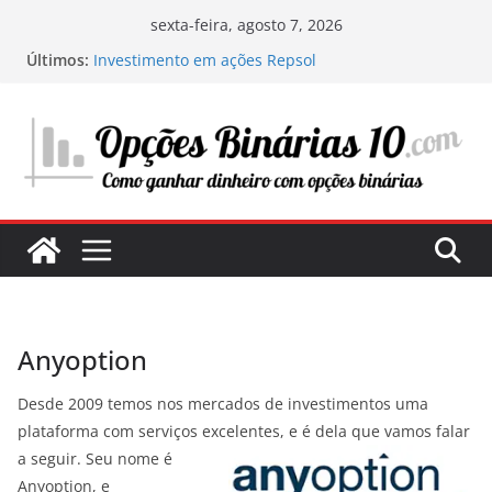
Pular
sexta-feira, agosto 7, 2026
para
Últimos:
Investimento em ações Repsol
o
Os segredos do trading com ChatGPT: como
funciona e como tirar vantagem disso
conteúdo
Minha experiência investindo em centros de
dados: a infraestrutura digital do futuro
Onde e o que investir em 2025: O meu guia
pessoal para maximizar os seus lucros
Estratégias para avaliar uma ação e determinar
seu potencial de investimento
Anyoption
Desde 2009 temos nos mercados de investimentos uma
plataforma com serviços excelentes, e é dela que vamos falar
a seguir. Seu nome é
Anyoption, e