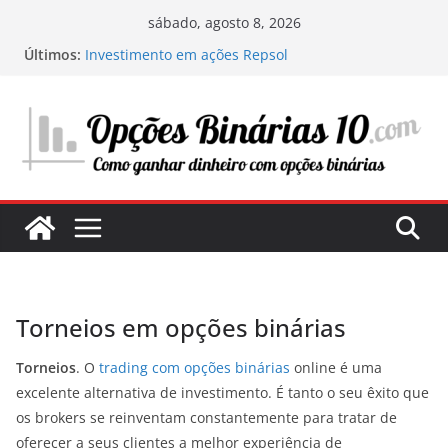
Pular
sábado, agosto 8, 2026
para
Últimos:
Investimento em ações Repsol
o
Os segredos do trading com ChatGPT: como
funciona e como tirar vantagem disso
conteúdo
Minha experiência investindo em centros de
dados: a infraestrutura digital do futuro
Onde e o que investir em 2025: O meu guia
pessoal para maximizar os seus lucros
Estratégias para avaliar uma ação e determinar
seu potencial de investimento
Torneios em opções binárias
Torneios
. O
trading com opções binárias
online é uma
excelente alternativa de investimento. É tanto o seu êxito que
os brokers se reinventam constantemente para tratar de
oferecer a seus clientes a melhor experiência de