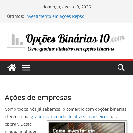
Pular
domingo, agosto 9, 2026
para
Últimos:
Investimento em ações Repsol
o
Os segredos do trading com ChatGPT: como
funciona e como tirar vantagem disso
conteúdo
Minha experiência investindo em centros de
dados: a infraestrutura digital do futuro
Onde e o que investir em 2025: O meu guia
pessoal para maximizar os seus lucros
Estratégias para avaliar uma ação e determinar
seu potencial de investimento
Ações de empresas
Como todos nós já sabemos, o comércio com opções binárias
oferece uma
grande variedade de ativos financeiros
para
operar. Deste
modo, qualquer