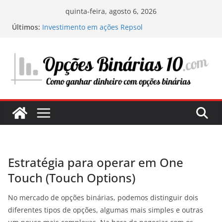
Pular
quinta-feira, agosto 6, 2026
para
Últimos:
Investimento em ações Repsol
o
Os segredos do trading com ChatGPT: como
funciona e como tirar vantagem disso
conteúdo
Minha experiência investindo em centros de
dados: a infraestrutura digital do futuro
Onde e o que investir em 2025: O meu guia
pessoal para maximizar os seus lucros
Estratégias para avaliar uma ação e determinar
seu potencial de investimento
Estratégia para operar em One
Touch (Touch Options)
No mercado de opções binárias, podemos distinguir dois
diferentes tipos de opções, algumas mais simples e outras