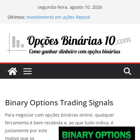
Pular
segunda-feira, agosto 10, 2026
para
Últimos:
Investimento em ações Repsol
o
Os segredos do trading com ChatGPT: como
funciona e como tirar vantagem disso
conteúdo
Minha experiência investindo em centros de
dados: a infraestrutura digital do futuro
Onde e o que investir em 2025: O meu guia
pessoal para maximizar os seus lucros
Estratégias para avaliar uma ação e determinar
seu potencial de investimento
Binary Options Trading Signals
Para negociar com opções binárias online, qualquer
ferramenta é bem recebida e, ao que tudo indica, é
justamente
por este
motivo que os