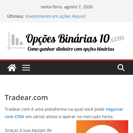
Pular
sexta-feira, agosto 7, 2026
para
Últimos:
Investimento em ações Repsol
o
Os segredos do trading com ChatGPT: como
funciona e como tirar vantagem disso
conteúdo
Minha experiência investindo em centros de
dados: a infraestrutura digital do futuro
Onde e o que investir em 2025: O meu guia
pessoal para maximizar os seus lucros
Estratégias para avaliar uma ação e determinar
seu potencial de investimento
Tradear.com
Tradear.com é uma plataforma na qual você pode
negociar
com CFDs
em vários ativos e operar no mercado Forex.
Graças à sua equipe de