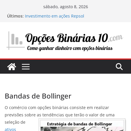
Pular
sábado, agosto 8, 2026
para
Últimos:
Investimento em ações Repsol
o
Os segredos do trading com ChatGPT: como
funciona e como tirar vantagem disso
conteúdo
Minha experiência investindo em centros de
dados: a infraestrutura digital do futuro
Onde e o que investir em 2025: O meu guia
pessoal para maximizar os seus lucros
Estratégias para avaliar uma ação e determinar
seu potencial de investimento
Bandas de Bollinger
O comércio com opções binárias consiste em realizar
previsões sobre as tendências que terão o valor de uma
seleção
de
ativos